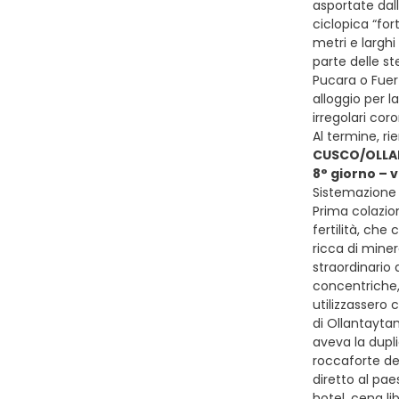
asportate dal
ciclopica “for
metri e larghi
parte delle st
Pucara o Fuer
alloggio per l
irregolari cor
Al termine, r
CUSCO/OLLA
8° giorno –
Sistemazione p
Prima colazion
fertilità, che
ricca di mine
straordinario 
concentriche,
utilizzassero 
di Ollantayta
aveva la dupli
roccaforte del
diretto al pae
hotel, cena l