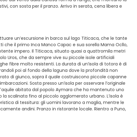
, con sosta per il pranzo. Arrivo in serata, cena libera e
ttuare un’escursione in barca sul lago Titicaca, che le tante
fatti che il primo Inca Manco Capac e sua sorella Mama Ocllo,
 potente impero. Il Titicaca, situato quasi a quattromila metri
olo Uros, che da sempre vive su piccole isole artificiali
ghe fibre molto resistenti. La durata di un’isola di totora è di
corandoli poi al fondo della laguna dove la profondità non
rato di giunco, sopra il quale costruiscono piccole capanne
imbarcazioni. Sosta presso un’isola per osservare l’originale
sola Taquile abitata dal popolo Aymara che ha mantenuto uno
go la scalinata fino al piccolo agglomerato urbano. L’isola è
ristica di tessitura: gli uomini lavorano a maglia, mentre le
camente andini. Pranzo in ristorante locale. Rientro a Puno,