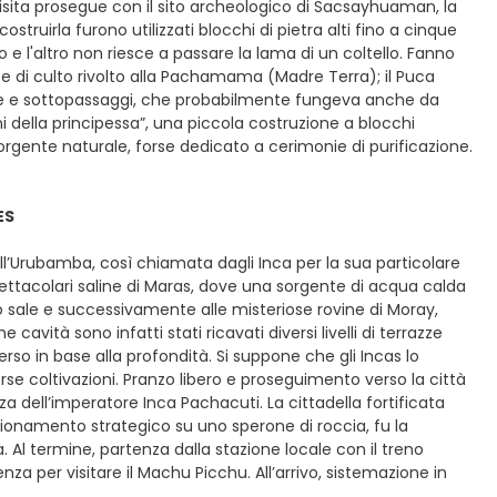
isita prosegue con il sito archeologico di Sacsayhuaman, la
struirla furono utilizzati blocchi di pietra alti fino a cinque
 e l'altro non riesce a passare la lama di un coltello. Fanno
 e di culto rivolto alla Pachamama (Madre Terra); il Puca
scale e sottopassaggi, che probabilmente fungeva anche da
i della principessa”, una piccola costruzione a blocchi
sorgente naturale, forse dedicato a cerimonie di purificazione.
ES
ell’Urubamba, così chiamata dagli Inca per la sua particolare
 spettacolari saline di Maras, dove una sorgente di acqua calda
o sale e successivamente alle misteriose rovine di Moray,
avità sono infatti stati ricavati diversi livelli di terrazze
so in base alla profondità. Si suppone che gli Incas lo
erse coltivazioni. Pranzo libero e proseguimento verso la città
 dell’imperatore Inca Pachacuti. La cittadella fortificata
sizionamento strategico su uno sperone di roccia, fu la
. Al termine, partenza dalla stazione locale con il treno
za per visitare il Machu Picchu. All’arrivo, sistemazione in