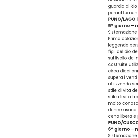
guardia al Rí
pernottamento
PUNO/LAGO 
5° giorno –
Sistemazione p
Prima colazion
leggende peruv
figli del dio 
sul livello de
costruite util
circa dieci an
supera i vent
utilizzando se
stile di vita
stile di vita 
molto conosciu
donne usano il
cena libera e
PUNO/CUSC
6° giorno – 
Sistemazione 