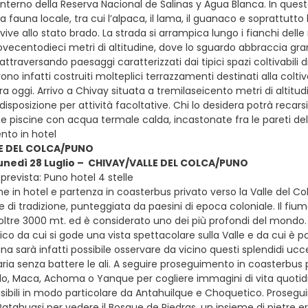
interno della Reserva Nacional de Salinas y Agua Blanca. In quest
a fauna locale, tra cui l’alpaca, il lama, il guanaco e soprattutt
vive allo stato brado. La strada si arrampica lungo i fianchi del
vecentodieci metri di altitudine, dove lo sguardo abbraccia gra
traversando paesaggi caratterizzati dai tipici spazi coltivabili 
ono infatti costruiti molteplici terrazzamenti destinati alla colti
ora oggi. Arrivo a Chivay situata a tremilaseicento metri di altitud
isposizione per attività facoltative. Chi lo desidera potrà recarsi 
e piscine con acqua termale calda, incastonate fra le pareti d
to in hotel
E DEL COLCA/PUNO
lunedì 28 Luglio – CHIVAY/VALLE DEL COLCA/PUNO
revista: Puno hotel 4 stelle
e in hotel e partenza in coasterbus privato verso la Valle del C
te e di tradizione, punteggiata da paesini di epoca coloniale. Il
 oltre 3000 mt. ed è considerato uno dei più profondi del mondo.
ico da cui si gode una vista spettacolare sulla Valle e da cui è 
una sarà infatti possibile osservare da vicino questi splendidi ucc
l’aria senza battere le ali. A seguire proseguimento in coasterbus pr
o, Maca, Achoma o Yanque per cogliere immagini di vita quotidia
isibili in modo particolare da Antahuilque e Choquetico. Proseg
Patahuasi per vedere il Bosque de Piedras, un insieme di pietre 