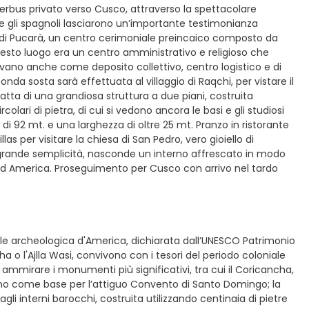
terbus privato verso Cusco, attraverso la spettacolare
ove gli spagnoli lasciarono un’importante testimonianza
co di Pucarà, un centro cerimoniale preincaico composto da
uesto luogo era un centro amministrativo e religioso che
zzavano anche come deposito collettivo, centro logistico e di
nda sosta sarà effettuata al villaggio di Raqchi, per vistare il
ratta di una grandiosa struttura a due piani, costruita
olari di pietra, di cui si vedono ancora le basi e gli studiosi
 92 mt. e una larghezza di oltre 25 mt. Pranzo in ristorante
s per visitare la chiesa di San Pedro, vero gioiello di
di grande semplicità, nasconde un interno affrescato in modo
 Sud America. Proseguimento per Cusco con arrivo nel tardo
tale archeologica d'America, dichiarata dall’UNESCO Patrimonio
o l'Ajlla Wasi, convivono con i tesori del periodo coloniale
ammirare i monumenti più significativi, tra cui il Coricancha,
arono come base per l’attiguo Convento di Santo Domingo; la
i interni barocchi, costruita utilizzando centinaia di pietre