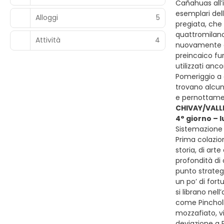
Cañahuas all’
esemplari dell
Alloggi
5
pregiata, che 
quattromilano
Attività
4
nuovamente at
preincaico fur
utilizzati anc
Pomeriggio a d
trovano alcun
e pernottamen
CHIVAY/VALL
4° giorno – 
Sistemazione p
Prima colazion
storia, di ar
profondità di
punto strateg
un po’ di fort
si librano nel
come Pincholl
mozzafiato, v
deviazione a 