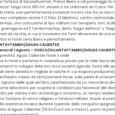
la fortezza di Sacsayhuaman. Pranzo libero e nel pomeriggio la v
tezza” lunga circa 360 mt. situata a tre chilometri da Cusco. Per co
 la metà, così perfettamente incastrati tra loro che tra un blocco
esso complesso anche il Q`Enko (il labirinto), centro cerimoniale
te Rojo, una costruzione di tipo militare con terrapieni, torri, 
a guarnigione ed il Tambomachay, detto “bagni dell’Inca” o “bagn
onati da nicchie, in cui si trovavano tre fonti alimentate da una 
ientro in hotel cena libera e pernottamento
NTAYTAMBO/AGUAS CALIENTES
 venerdì 1 Agosto – CUSCO/OLLANTAYTAMBO/AGUAS CALIENT
revista: Aguas Calientes hotel 3 stelle
e in hotel e partenza in coasterbus privato per la Valle Sacra d
 consentì lo sviluppo della loro ricca società agricola. Sosta alle
rali viene deviata in migliaia di vasche in cui evapora producend
anfiteatro creato da terrazzamenti Incas: sulle pareti di un'enorme c
 ognuna delle quali sembra caratterizzata da un microclima diver
come laboratorio per scoprire le condizioni più favorevoli alle div
mbo per visitare il sito archeologico omonimo, un tempo residenza
ce funzione di centro religioso e fortezza militare. Grazie al po
la resistenza incaica durante il periodo della conquista spagnola
sino di Aguas Calientes (112 km/ca.3 ore e mezzo), punto di parten
ibera e pernottamento.