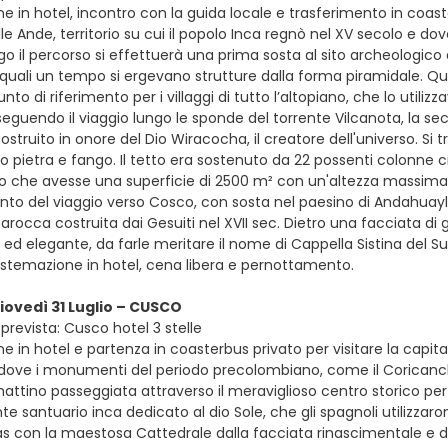
ne in hotel, incontro con la guida locale e trasferimento in coas
lle Ande, territorio su cui il popolo Inca regnò nel XV secolo e d
ngo il percorso si effettuerà una prima sosta al sito archeologi
e quali un tempo si ergevano strutture dalla forma piramidale. Q
to di riferimento per i villaggi di tutto l’altopiano, che lo utili
eguendo il viaggio lungo le sponde del torrente Vilcanota, la seco
struito in onore del Dio Wiracocha, il creatore dell'universo. Si t
lo pietra e fango. Il tetto era sostenuto da 22 possenti colonne circ
 che avesse una superficie di 2500 m² con un'altezza massima di
o del viaggio verso Cosco, con sosta nel paesino di Andahuaylilla
barocca costruita dai Gesuiti nel XVII sec. Dietro una facciata 
o ed elegante, da farle meritare il nome di Cappella Sistina del
istemazione in hotel, cena libera e pernottamento.
giovedì 31 Luglio – CUSCO
prevista: Cusco hotel 3 stelle
ne in hotel e partenza in coasterbus privato per visitare la capi
 dove i monumenti del periodo precolombiano, come il Coricancha 
attino passeggiata attraverso il meraviglioso centro storico per 
nte santuario inca dedicato al dio Sole, che gli spagnoli utilizz
 con la maestosa Cattedrale dalla facciata rinascimentale e dagl