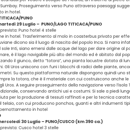
o Sumbay. Proseguimento verso Puno attraverso paesaggi suggestivi
 in hotel.
TITICACA/PUNO
 martedì 29 Luglio – PUNO/LAGO TITICACA/PUNO
revista: Puno hotel 4 stelle
e in hotel. Trasferimento al molo in coasterbus privato per effe
iane dicono sia il luogo di nascita del popolo Inca. Si narra in
del sole Inti, siano emersi dalle acque del lago per dare origine al
l mare, è il lago navigabile più alto del mondo ed è abitato dal pop
izzando il giunco, detto “totora”, una pianta lacustre dotata di lun
ni. Gli Uros uniscono con funi i blocchi di radici delle piante, an
i metri. Su questa piattaforma naturale dispongono quindi uno st
mpre la totora, che è il materiale con cui costruiscono anche le 
 degli Uros. A seguire proseguimento della navigazione verso l’i
tradizionale, conservando antichi usi e costumi. Si sale a piedi lun
ta per la produzione di tessuti raffinati e per la tecnica caratte
 telaio, con cui producono ponchos, guanti e altri indumenti tipi
 pernottamento in hotel
O
mercoledì 30 Luglio – PUNO/CUSCO (km 390 ca.)
prevista: Cusco hotel 3 stelle