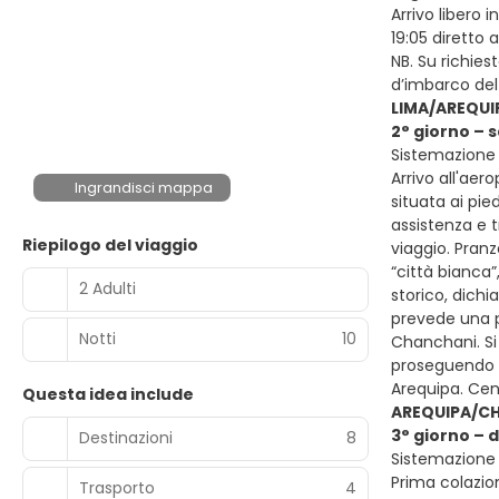
Arrivo libero 
19:05 diretto 
NB. Su richiest
d’imbarco del
LIMA/AREQUI
2° giorno – 
Sistemazione p
Arrivo all'aer
Ingrandisci mappa
situata ai pie
assistenza e 
Riepilogo del viaggio
viaggio. Pranz
“città bianca”,
2 Adulti
storico, dichi
prevede una p
Notti
10
Chanchani. Si
proseguendo ve
Arequipa. Cen
Questa idea include
AREQUIPA/CH
3° giorno – 
Destinazioni
8
Sistemazione p
Prima colazion
Trasporto
4