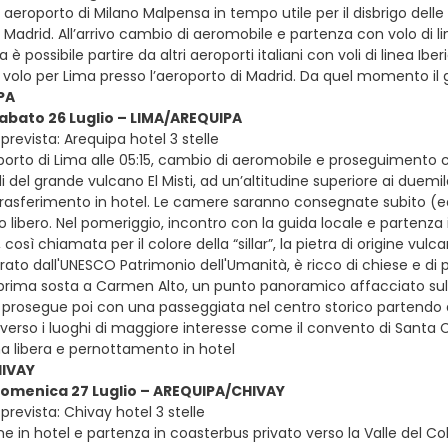
in aeroporto di Milano Malpensa in tempo utile per il disbrigo dell
a Madrid. All’arrivo cambio di aeromobile e partenza con volo di l
a è possibile partire da altri aeroporti italiani con voli di linea Iber
 volo per Lima presso l’aeroporto di Madrid. Da quel momento il 
PA
sabato 26 Luglio – LIMA/AREQUIPA
revista: Arequipa hotel 3 stelle
oporto di Lima alle 05:15, cambio di aeromobile e proseguimento c
di del grande vulcano El Misti, ad un’altitudine superiore ai duemila
trasferimento in hotel. Le camere saranno consegnate subito (ear
o libero. Nel pomeriggio, incontro con la guida locale e partenza
 così chiamata per il colore della “sillar”, la pietra di origine vulc
arato dall'UNESCO Patrimonio dell'Umanità, è ricco di chiese e di pa
rima sosta a Carmen Alto, un punto panoramico affacciato sul fiu
 prosegue poi con una passeggiata nel centro storico partendo 
rso i luoghi di maggiore interesse come il convento di Santa Catal
a libera e pernottamento in hotel
IVAY
domenica 27 Luglio – AREQUIPA/CHIVAY
revista: Chivay hotel 3 stelle
e in hotel e partenza in coasterbus privato verso la Valle del C