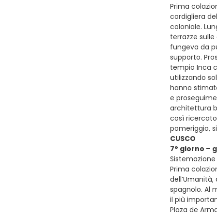
Prima colazio
cordigliera de
coloniale. Lu
terrazze sull
fungeva da pun
supporto. Pros
tempio Inca co
utilizzando so
hanno stimato
e proseguiment
architettura 
così ricercat
pomeriggio, s
CUSCO
7° giorno – 
Sistemazione 
Prima colazio
dell’Umanità,
spagnolo. Al m
il più importa
Plaza de Armas