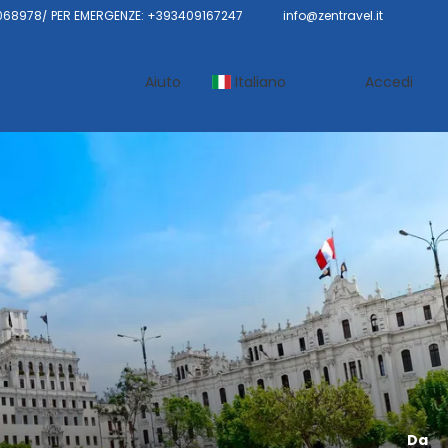
68978/ PER EMERGENZE: +393409167247
info@zentravel.it
Aiuto
Italiano
Accedi
Da