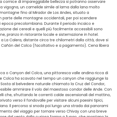
a cornice di impareggiabile bellezza si potranno osservare
o la vigogna, un camelide simile al lama dalla lana molto
le montagne fino al Mirador de Los Andes, situato a
n parte delle montagne occidentali, per poi scendere
di epoca precolombiana. Durante il periodo incaico e
vazione dei cereali e quelli più facilmente accessibili sono
ine, pranzo in ristorante locale e sistemazione in hotel.
a La Calera, distante circa tre chilometri dalla città, dove si
el Cañón del Colca (facoltativo e a pagamento). Cena libera
olca o Canyon del Colca, una pittoresca valle andina ricca di
 fiume Colca ha scavato nel tempo un canyon che raggiunge la
 Sosta al belvedere naturale chiamato la Cruz del Condor,
possibile ammirare il volo del maestoso condor delle Ande. Con
elli che, sfruttando le correnti calde ascensionali del mattino,
ivato verso il fondovalle per visitare alcuni paesini tipici,
na. Il percorso si snoda poi lungo una strada dai panorami
uimento del viaggio per tornare verso Chivay con una breve
erose dal vento dalla curiosa forma a fungo, che montano la