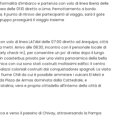
e formalità d’imbarco e partenza con volo di linea Iberia delle
inea delle 01:10 diretto a Lima. Pernottamento a bordo.
ia. Il punto di ritrovo dei partecipanti al viaggio, sarà il gate
gruppo proseguirà il viaggio insieme
on volo di linea LATAM delle 07:00 diretto ad Arequipa, città
 metri. Arrivo alle 08:30, incontro con il personale locale di
ly check-in), per consentire un po’ di relax dopo il lungo
 in coasterbus privato per una visita panoramica della bella
anica con cui sono stati costruiti moltissimi edifici. Il centro
lazzi coloniali costruiti dai conquistadores spagnoli. La visita
me Chili da cui è possibile ammirare i vulcani El Misti e
da Plaza de Armas dominata dalla Cattedrale, e
ina, vera e propria cittadella all'interno della città di
olca e verso il paesino di Chivay, attraversando la Pampa